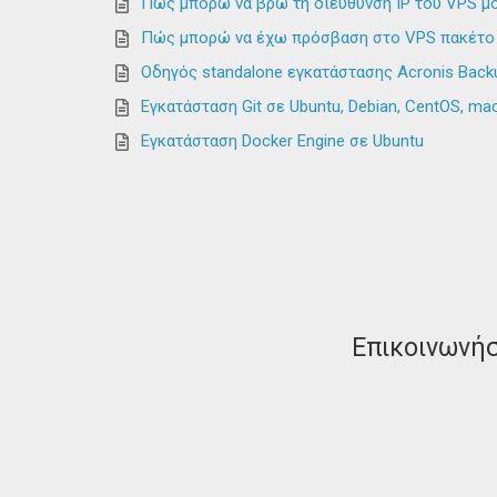
Πώς μπορώ να βρω τη διεύθυνση IP του VPS μο
Πώς μπορώ να έχω πρόσβαση στο VPS πακέτο 
Οδηγός standalone εγκατάστασης Acronis Bac
Εγκατάσταση Git σε Ubuntu, Debian, CentOS, m
Εγκατάσταση Docker Engine σε Ubuntu
Επικοινωνήσ