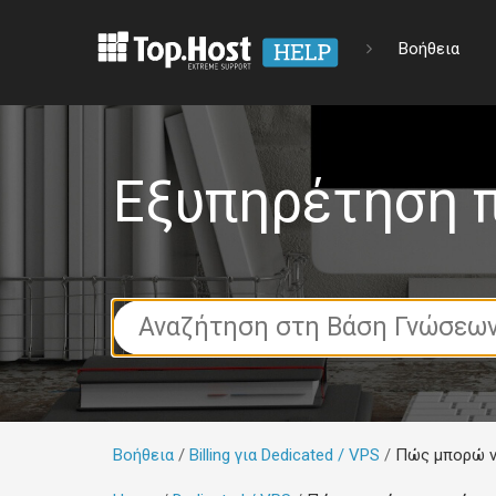
Βοήθεια
Εξυπηρέτηση 
Search
For
Βοήθεια
Billing για Dedicated / VPS
Πώς μπορώ ν