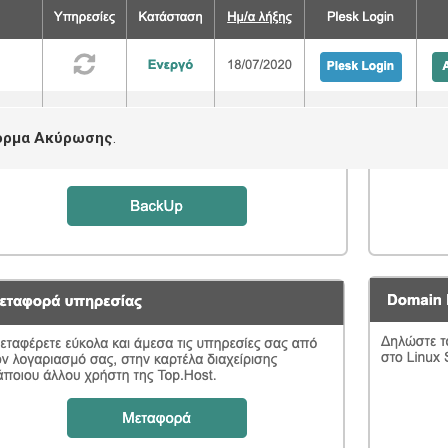
όρμα Ακύρωσης
.