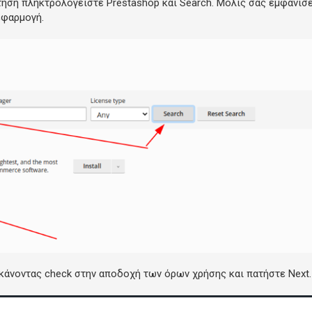
ήτηση πληκτρολογείστε
Prestashop
και
Search
. Μόλις σας εμφανίσ
εφαρμογή.
 κάνοντας
check στην αποδοχή των όρων χρήσης
και πατήστε
Next.