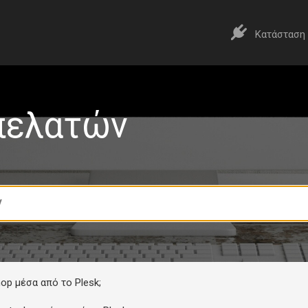
Κατάσταση
πελατών
p μέσα από το Plesk;