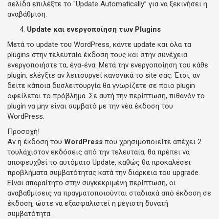
σελίδα επιλέξτε το "Update Automatically” για να ξεκινήσει η
αναβάθμιση.
Update και ενεργοποίηση των Plugins
Μετά το update του WordPress, κάντε update και όλα τα
plugins στην τελευταία έκδοση τους και στην συνέχεια
ενεργοποιήστε τα, ένα-ένα. Μετά την ενεργοποίηση του κάθε
plugin, ελέγξτε αν λειτουργεί κανονικά το site σας. Έτσι, αν
δείτε κάποια δυσλειτουργία θα γνωρίζετε σε ποιο plugin
οφείλεται το πρόβλημα. Σε αυτή την περίπτωση, πιθανόν το
plugin να μην είναι συμβατό με την νέα έκδοση του
WordPress.
Προσοχή!
Αν η έκδοση του
WordPress
που χρησιμοποιείτε απέχει 2
τουλάχιστον εκδόσεις από την τελευταία, θα πρέπει να
αποφευχθεί το αυτόματο Update, καθώς θα προκαλέσει
προβλήματα συμβατότητας κατά την διάρκεια του upgrade.
Είναι απαραίτητο στην συγκεκριμένη περίπτωση, οι
αναβαθμίσεις να πραγματοποιούνται σταδιακά από έκδοση σε
έκδοση, ώστε να εξασφαλιστεί η μέγιστη δυνατή
συμβατότητα.