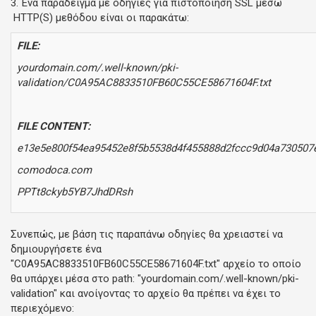
3. Ένα παράδειγμα με οδηγίες για πιστοποίηση SSL μέσω
HTTP(S) μεθόδου είναι οι παρακάτω:
FILE:
yourdomain.com/.well-known/pki-
validation/C0A95AC8833510FB60C55CE58671604F.txt
FILE CONTENT:
e13e5e800f54ea95452e8f5b5538d4f455888d2fccc9d04a730507
comodoca.com
PPTt8ckyb5YB7JhdDRsh
Συνεπώς, με βάση τις παραπάνω οδηγίες θα χρειαστεί να
δημιουργήσετε ένα
"C0A95AC8833510FB60C55CE58671604F.txt" αρχείο το οποίο
θα υπάρχει μέσα στο path: "yourdomain.com/.well-known/pki-
validation" και ανοίγοντας το αρχείο θα πρέπει να έχει το
περιεχόμενο: