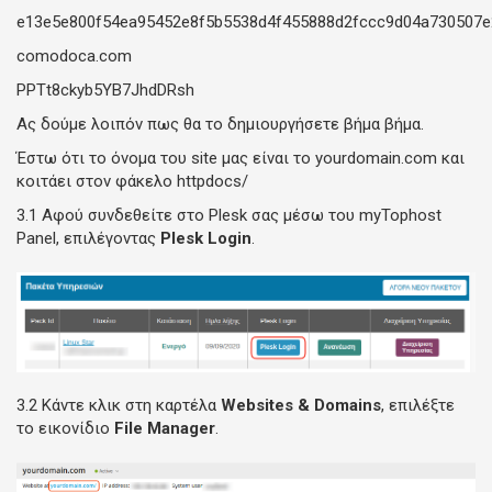
e13e5e800f54ea95452e8f5b5538d4f455888d2fccc9d04a730507e
comodoca.com
PPTt8ckyb5YB7JhdDRsh
Ας δούμε λοιπόν πως θα το δημιουργήσετε βήμα βήμα.
Έστω ότι το όνομα του site μας είναι το yourdomain.com και
κοιτάει στον φάκελο httpdocs/
3.1 Αφού συνδεθείτε στο Plesk σας μέσω του myTophost
Panel, επιλέγοντας
Plesk Login
.
3.2 Κάντε κλικ στη καρτέλα
Websites & Domains
, επιλέξτε
το εικονίδιο
File Manager
.