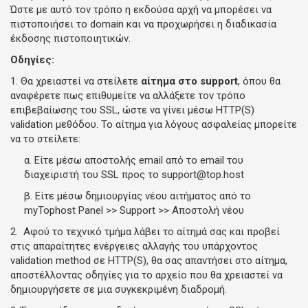
Ώστε με αυτό τον τρόπο η εκδούσα αρχή να μπορέσει να
πιστοποιήσει το domain και να προχωρήσει η διαδικασία
έκδοσης πιστοποιητικών.
Οδηγίες:
1. Θα χρειαστεί να στείλετε
αίτημα στο support
, όπου θα
αναφέρετε πως επιθυμείτε να αλλάξετε τον τρόπο
επιβεβαίωσης του SSL, ώστε να γίνει μέσω HTTP(S)
validation μεθόδου. Το αίτημα για λόγους ασφαλείας μπορείτε
να το στείλετε:
α. Είτε μέσω αποστολής email από το email του
διαχειριστή του SSL προς το support@top.host
β. Είτε μέσω δημιουργίας νέου αιτήματος από το
myTophost Panel >> Support >> Αποστολή νέου
2. Αφού το τεχνικό τμήμα λάβει το αίτημά σας και προβεί
στις απαραίτητες ενέργειες αλλαγής του υπάρχοντος
validation method σε HTTP(S), θα σας απαντήσει στο αίτημα,
αποστέλλοντας οδηγίες για το αρχείο που θα χρειαστεί να
δημιουργήσετε σε μια συγκεκριμένη διαδρομή.