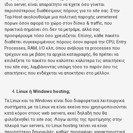
ίδιο server, είναι απαραίτητο να έχετε όσο γίνεται
περισσότερους διαθέσιμους πόρους για το site σας. Στην
Top.Host ακολουθούμε μια πολιτική παροχής unmetered
πόρων όσον αφορά το χώρο στον δίσκο & traffic, που
πρακτικά σημαίνει ότι δεν τα μετράμε, αλλά σας
προσφέρουμε τόσο όσο χρειάζεται. Επίσης, κάθε πακέτο
διαθέτει συγκεκριμένους πόρους όσον αφορά την CPU, Entry
Processes, RAM, I/O κλπ, όπου ανάλογα τα processes που
τρέχουν και με βάση τα αρχεία καταγραφής, θα πρέπει να
επιλέξετε το πακέτο που καλύπτει καλύτερα τις απαιτήσεις
του site σας, λαμβάνοντας υπόψη τόσο το παρόν όσο τις
απαιτήσεις που ενδέχεται να αποκτήσει στο μέλλον.
Linux ή Windows hosting;
Τα Linux και τα Windows είναι δύο διαφορετικά λειτουργικά
συστήματα, με τα Linux να είναι εκείνα που χρησιμοποιούνται
κατά κόρον στους web servers, εκεί δηλαδή που θα
φιλοξενηθεί το site σας. Λόγω αυτής της προτίμησης στην
πλευρά των servers, το Linux hosting τείνει να είναι
περισσότερο δημοφιλές, καθώς προσφέρει χαρακτηριστικά