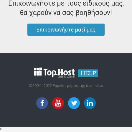
Επικοινωνήστε με τους ειδικούς μας,
θα χαρούν να σας βοηθήσουν!
Επικοινωνήστε μαζί μας
©2004 - 2022 Papaki - μέρος της team.blue
"